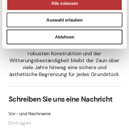
Alle zulassen
durch seine hohe Stabilität, lange
Lebensdauer und vielseitige
Einsatzmöglichkeiten. Ob für private,
Auswahl erlauben
gewerbliche oder öffentliche Zwecke – dieses
Zaunsystem bietet eine zuverlässige und
Ablehnen
optisch ansprechende Lösung für
verschiedenste Bedürfnisse. Dank der
robusten Konstruktion und der
Witterungsbeständigkeit bleibt der Zaun über
viele Jahre hinweg eine sichere und
ästhetische Begrenzung für jedes Grundstück.
Schreiben Sie uns eine Nachricht
Vor- und Nachname