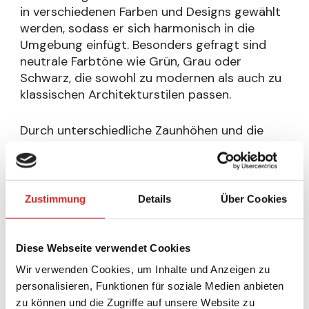
in verschiedenen Farben und Designs gewählt
werden, sodass er sich harmonisch in die
Umgebung einfügt. Besonders gefragt sind
neutrale Farbtöne wie Grün, Grau oder
Schwarz, die sowohl zu modernen als auch zu
klassischen Architekturstilen passen.
Durch unterschiedliche Zaunhöhen und die
Wahl zwischen ein- oder doppelseitigen
Stabmatten lassen sich individuelle Lösungen
für jedes Grundstück realisieren. Zudem
besteht die Möglichkeit, dekorative Elemente
Zustimmung
Details
Über Cookies
hinzuzufügen, um die Optik noch
ansprechender zu gestalten.
Diese Webseite verwendet Cookies
Montage und Wartung
Wir verwenden Cookies, um Inhalte und Anzeigen zu
personalisieren, Funktionen für soziale Medien anbieten
Die Montage eines Stabmattenzauns ist
zu können und die Zugriffe auf unsere Website zu